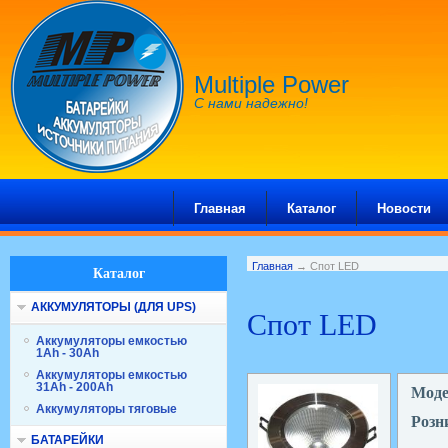
Multiple Power
С нами надежно!
Главная
Каталог
Новости
Главная
→ Спот LED
Каталог
АККУМУЛЯТОРЫ (ДЛЯ UPS)
Спот LED
Аккумуляторы емкостью
1Ah - 30Ah
Аккумуляторы емкостью
31Ah - 200Ah
Мод
Аккумуляторы тяговые
Розн
БАТАРЕЙКИ