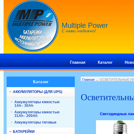
Multiple Power
С нами надежно!
Главная
Каталог
Ново
Главная
→ ОСВЕТИТЕЛЬНЫЕ П
Каталог
АККУМУЛЯТОРЫ (ДЛЯ UPS)
Осветительн
Аккумуляторы емкостью
1Ah - 30Ah
Аккумуляторы емкостью
Светодиодные ла
31Ah - 200Ah
Аккумуляторы тяговые
БАТАРЕЙКИ