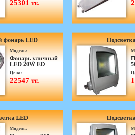
25301 тг.
2
 фонарь LED
Подсветк
Модель:
М
Фонарь уличный
П
LED 20W ED
5
Цена:
Ц
22547 тг.
1
ветка LED
Подсветк
Модель:
М