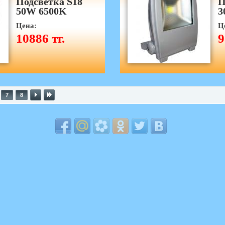
Подсветка S18
П
50W 6500K
3
Цена:
Ц
10886 тг.
9
7
8