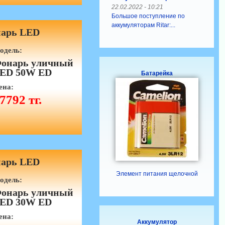
22.02.2022 - 10:21
Большое поступление по
аккумуляторам Ritar:...
арь LED
одель:
онарь уличный
ED 50W ED
Батарейка
ена:
7792 тг.
арь LED
Элемент питания щелочной
одель:
онарь уличный
ED 30W ED
ена:
Аккумулятор