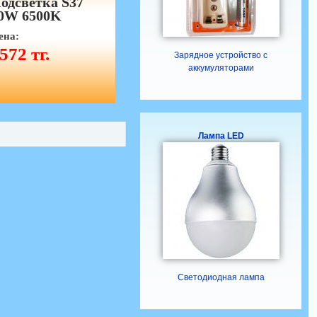
одсветка S37
0W 6500K
ена:
572 тг.
Зарядное устройство с
аккумуляторами
Лампа LED
Светодиодная лампа