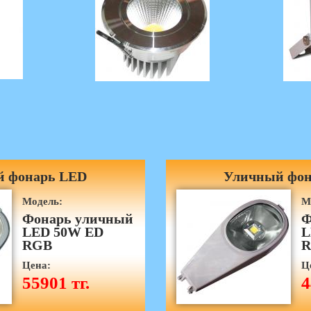
 фонарь LED
Уличный фон
Модель:
М
Фонарь уличный
Ф
LED 50W ED
L
RGB
R
Цена:
Ц
55901 тг.
4