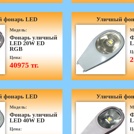
 фонарь LED
Уличный фон
Модель:
М
Фонарь уличный
Ф
LED 20W ED
L
RGB
Ц
Цена:
2
40975 тг.
 фонарь LED
Уличный фон
Модель:
М
Фонарь уличный
Ф
LED 40W ED
L
Цена:
Ц