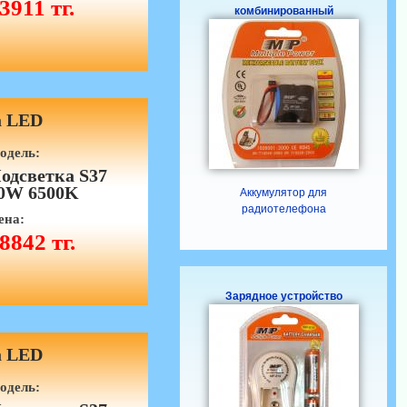
3911 тг.
комбинированный
а LED
одель:
одсветка S37
0W 6500K
Аккумулятор для
радиотелефона
ена:
8842 тг.
Зарядное устройство
а LED
одель: