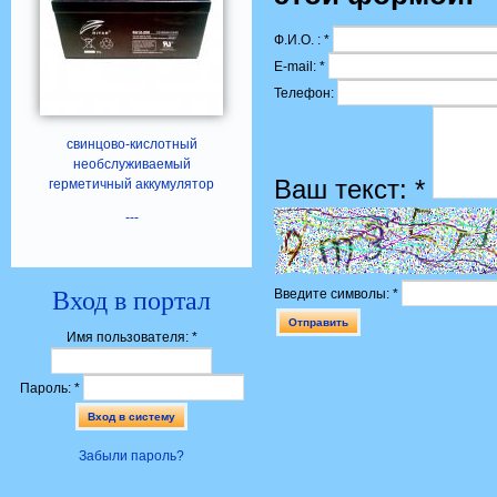
Ф.И.О. :
*
E-mail:
*
Телефон:
свинцово-кислотный
необслуживаемый
Ваш текст:
*
герметичный аккумулятор
---
Вход в портал
Введите символы:
*
Имя пользователя:
*
Пароль:
*
Забыли пароль?