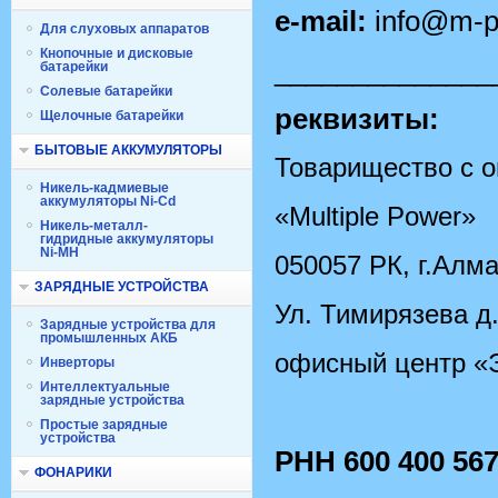
e-mail:
info@m-p
Для слуховых аппаратов
Кнопочные и дисковые
______________
батарейки
Солевые батарейки
реквизиты:
Щелочные батарейки
БЫТОВЫЕ АККУМУЛЯТОРЫ
Товарищество с о
Никель-кадмиевые
аккумуляторы Ni-Cd
«Multiple Power»
Никель-металл-
гидридные аккумуляторы
Ni-MH
050057 РК, г.Алм
ЗАРЯДНЫЕ УСТРОЙСТВА
Ул. Тимирязева д
Зарядные устройства для
промышленных АКБ
офисный центр «Э
Инверторы
Интеллектуальные
зарядные устройства
Простые зарядные
устройства
РНН 600 400 567
ФОНАРИКИ