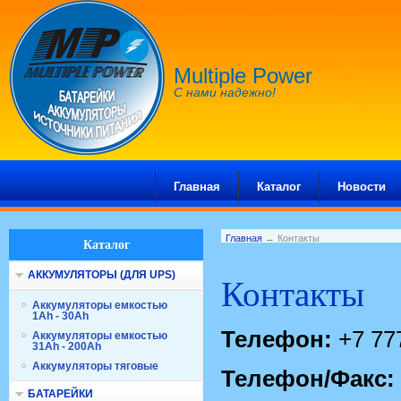
Multiple Power
С нами надежно!
Главная
Каталог
Новости
Главная
→ Контакты
Каталог
АККУМУЛЯТОРЫ (ДЛЯ UPS)
Контакты
Аккумуляторы емкостью
1Ah - 30Ah
Телефон:
+7 77
Аккумуляторы емкостью
31Ah - 200Ah
Аккумуляторы тяговые
Телефон/Факс:
БАТАРЕЙКИ