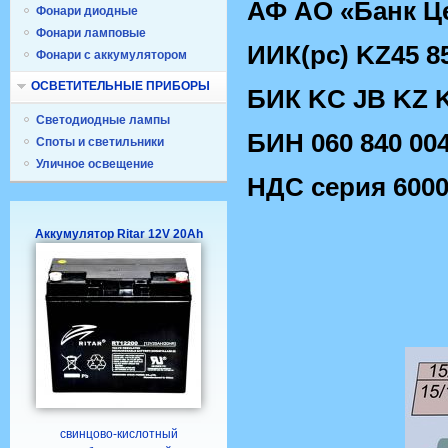
АФ АО «Банк Ц
Фонари диодные
Фонари ламповые
ИИК(рс) KZ45 85
Фонари с аккумулятором
ОСВЕТИТЕЛЬНЫЕ ПРИБОРЫ
БИК KC JB KZ 
Светодиодные лампы
БИН 060 840 004
Споты и светильники
Уличное освещение
НДС серия 6000
Аккумулятор Ritar 12V 20Ah
свинцово-кислотный