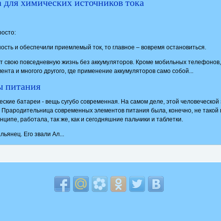
а для химических источников тока
росто:
ость и обеспечили приемлемый ток, то главное – вовремя остановиться.
т свою повседневную жизнь без аккумуляторов. Кроме мобильных телефонов
нта и многого другого, где применение аккумуляторов само собой...
ы питания
еские батареи - вещь сугубо современная. На самом деле, этой человеческой
. Прародительница современных элементов питания была, конечно, не такой
нципе, работала, так же, как и сегодняшние пальчики и таблетки.
ьянец. Его звали Ал...