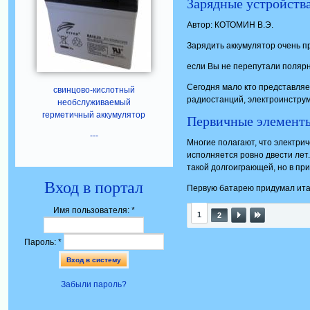
Зарядные устройств
Автор: КОТОМИН В.Э.
Зарядить аккумулятор очень п
если Вы не перепутали полярн
Сегодня мало кто представляе
свинцово-кислотный
радиостанций, электроинструме
необслуживаемый
герметичный аккумулятор
Первичные элемент
---
Многие полагают, что электрич
исполняется ровно двести лет
такой долгоиграющей, но в при
Вход в портал
Первую батарею придумал итал
Имя пользователя:
*
1
2
Пароль:
*
Забыли пароль?