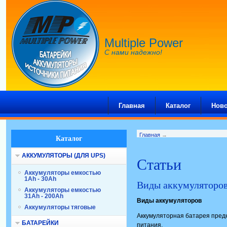
Multiple Power
С нами надежно!
Главная
Каталог
Ново
Главная
→
Каталог
АККУМУЛЯТОРЫ (ДЛЯ UPS)
Статьи
Аккумуляторы емкостью
1Ah - 30Ah
Виды аккумуляторо
Аккумуляторы емкостью
31Ah - 200Ah
Виды аккумуляторов
Аккумуляторы тяговые
Аккумуляторная батарея предн
БАТАРЕЙКИ
питания.