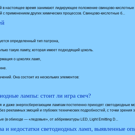
й в настоящее время занимают лидирующее положение свинцово-кислотные а
й с применением других химических процессов. Свинцово-кислотные б...
ей
уется определенный тип патрона,
олько такую лампу, которая имеет подходящий цоколь.
рмация о цоколях ламп,
ине.
чений. Она состоит из нескольких элементов:
иодные лампы: стоит ли игра свеч?
я и даже энергосберегающим лампам постепенно приходят светодиодные мо
без рекламных эмоций и глубоких технических подробностей, с точки зрения 
 (в обиходе — «ледовые», от аббревиатуры LED, Light Emitting D...
ва и недостатки светодиодных ламп, выявленные о