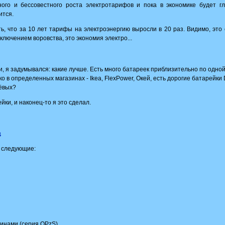
ого и бессовестного роста электротарифов и пока в экономике будет гл
ится.
ь, что за 10 лет тарифы на электроэнергию выросли в 20 раз. Видимо, это
ключением воровства, это экономия электро...
и, я задумывался: какие лучше. Есть много батареек приблизительно по одно
в определенных магазинах - Ikea, FlexPower, Окей, есть дорогие батарейки Du
ёвых?
йки, и наконец-то я это сделал.
в
 следующие:
инами (серия OPzS)