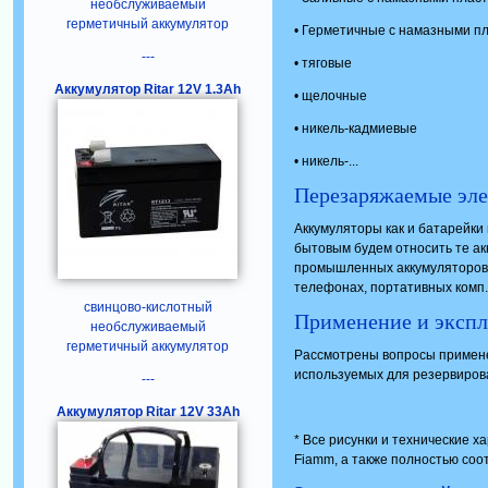
необслуживаемый
герметичный аккумулятор
• Герметичные с намазными п
---
• тяговые
Аккумулятор Ritar 12V 1.3Ah
• щелочные
• никель-кадмиевые
• никель-...
Перезаряжаемые эл
Аккумуляторы как и батарейки
бытовым будем относить те а
промышленных аккумуляторов и
телефонах, портативных комп..
свинцово-кислотный
Применение и экспл
необслуживаемый
герметичный аккумулятор
Рассмотрены вопросы примене
используемых для резервиров
---
Аккумулятор Ritar 12V 33Ah
* Все рисунки и технические 
Fiamm, а также полностью соот