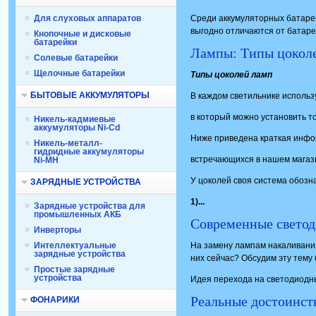
Для слуховых аппаратов
Среди аккумуляторных батаре
выгодно отличаются от батаре
Кнопочные и дисковые
батарейки
Лампы: Типы цокол
Солевые батарейки
Щелочные батарейки
Типы цоколей ламп
БЫТОВЫЕ АККУМУЛЯТОРЫ
В каждом светильнике использ
в который можно установить т
Никель-кадмиевые
аккумуляторы Ni-Cd
Ниже приведена краткая инфо
Никель-металл-
гидридные аккумуляторы
встречающихся в нашем магаз
Ni-MH
У цоколей своя система обозна
ЗАРЯДНЫЕ УСТРОЙСТВА
1)...
Зарядные устройства для
промышленных АКБ
Современные светод
Инверторы
Интеллектуальные
На замену лампам накаливани
зарядные устройства
них сейчас? Обсудим эту тему 
Простые зарядные
устройства
Идея перехода на светодиодные
Реальные достоинст
ФОНАРИКИ