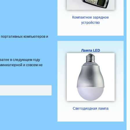
Компактное зарядное
устройство
, портативных компьютеров и
Лампа LED
 затее в следующем году
 миниатюрной и совсем не
Светодиодная лампа