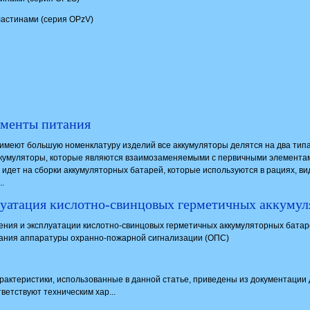
ластинами (серия OPzV)
ементы питания
 имеют большую номенклатуру изделий все аккумуляторы делятся на два тип
ккумуляторы, которые являются взаимозаменяемыми с первичными элемента
дет на сборки аккумуляторных батарей, которые используются в рациях, ви
.
уатация кислотно-свинцовых герметичных аккумул
ния и эксплуатации кислотно-свинцовых герметичных аккумуляторных батар
ания аппаратуры охранно-пожарной сигнализации (ОПС)
характеристики, использованные в данной статье, приведены из документаци
ветствуют техническим хар...