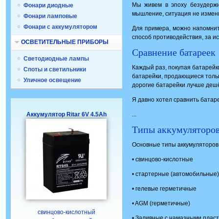
Мы живем в эпоху безудержн
Фонари диодные
мышление, ситуация не измен
Фонари ламповые
Фонари с аккумулятором
Для примера, можно напомнит
способ противодействия, за ис
ОСВЕТИТЕЛЬНЫЕ ПРИБОРЫ
Сравнение батареек
Светодиодные лампы
Каждый раз, покупая батарейк
Споты и светильники
батарейки, продающиеся только 
Уличное освещение
дорогие батарейки лучше деш
Я давно хотел сравнить батаре
Аккумулятор Ritar 6V 4.5Ah
...
Типы аккумуляторо
Основные типы аккумуляторов
• свинцово-кислотные
• стартерные (автомобильные)
• гелевые герметичные
• AGM (герметичные)
свинцово-кислотный
• Заливные с намазными пласт