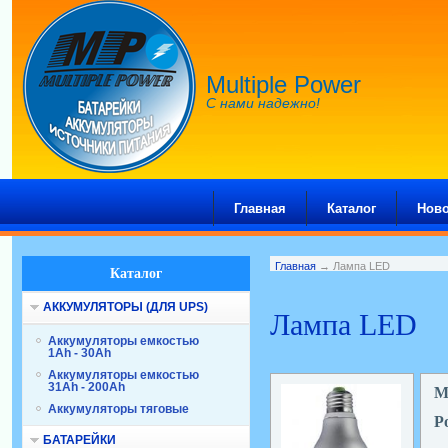
Multiple Power
С нами надежно!
Главная
Каталог
Ново
Главная
→ Лампа LED
Каталог
АККУМУЛЯТОРЫ (ДЛЯ UPS)
Лампа LED
Аккумуляторы емкостью
1Ah - 30Ah
Аккумуляторы емкостью
31Ah - 200Ah
М
Аккумуляторы тяговые
Р
БАТАРЕЙКИ