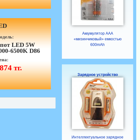
ED
Аккумулятор ААА
одель:
«мизинчиковый» емкостью
пот LED 5W
600mAh
000-6500K D86
ена:
874 тг.
Зарядное устройство
Интеллектуальное зарядное