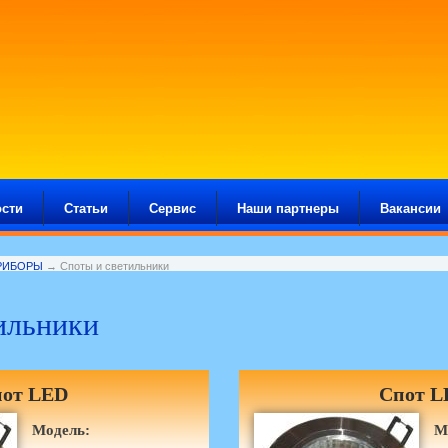
сти
Статьи
Сервис
Наши партнеры
Вакансии
РИБОРЫ
→ Споты и светильники
ильники
от LED
Спот L
Модель:
М