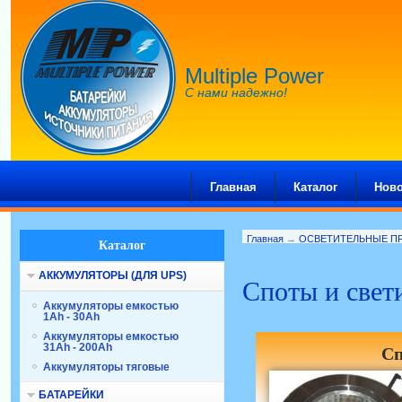
Multiple Power
С нами надежно!
Главная
Каталог
Ново
Главная
→
ОСВЕТИТЕЛЬНЫЕ П
Каталог
АККУМУЛЯТОРЫ (ДЛЯ UPS)
Споты и свет
Аккумуляторы емкостью
1Ah - 30Ah
Аккумуляторы емкостью
31Ah - 200Ah
Сп
Аккумуляторы тяговые
БАТАРЕЙКИ