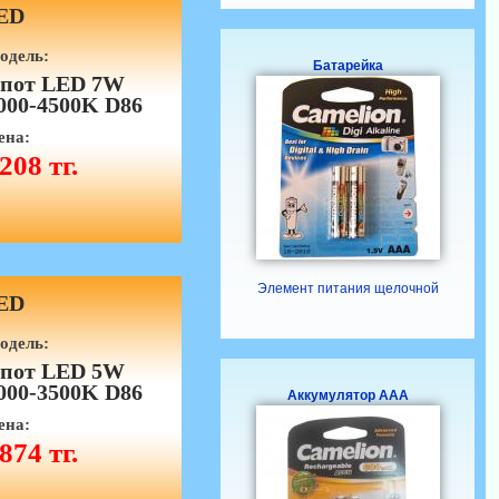
ED
одель:
Батарейка
пот LED 7W
000-4500K D86
ена:
208 тг.
Элемент питания щелочной
ED
одель:
пот LED 5W
000-3500K D86
Аккумулятор ААА
ена:
874 тг.