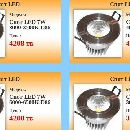
от LED
Спот L
Модель:
М
Спот LED 7W
С
3000-3500K D86
4
Цена:
Ц
4208 тг.
4
от LED
Спот L
Модель:
М
Спот LED 7W
С
6000-6500K D86
3
Цена:
Ц
4208 тг.
3