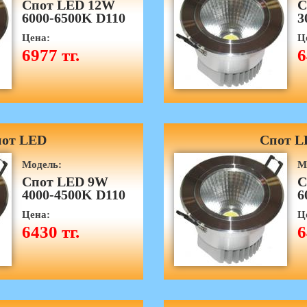
Спот LED 12W
С
6000-6500K D110
3
Цена:
Ц
6977 тг.
6
от LED
Спот L
Модель:
М
Спот LED 9W
С
4000-4500K D110
6
Цена:
Ц
6430 тг.
6