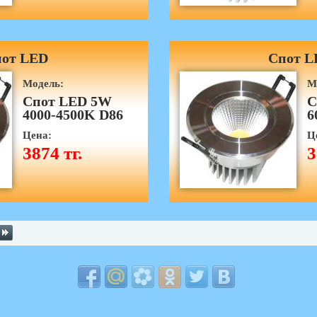
от LED
Спот L
Модель:
М
Спот LED 5W
С
4000-4500K D86
6
Цена:
Ц
3874 тг.
3