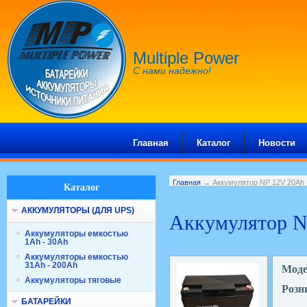
Multiple Power
С нами надежно!
Главная
Каталог
Новости
Главная
→ Аккумулятор NP 12V 20Ah
Каталог
АККУМУЛЯТОРЫ (ДЛЯ UPS)
Аккумулятор N
Аккумуляторы емкостью
1Ah - 30Ah
Аккумуляторы емкостью
31Ah - 200Ah
Мод
Аккумуляторы тяговые
Розн
БАТАРЕЙКИ