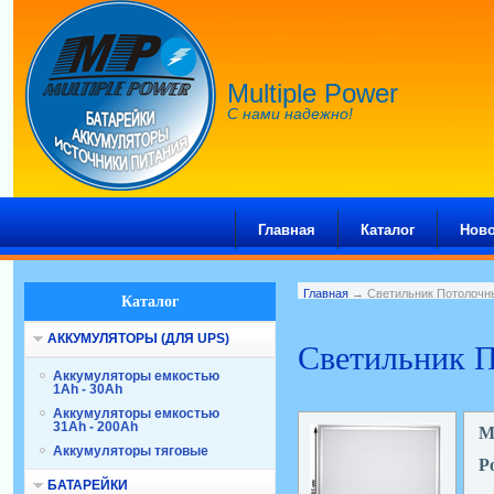
Multiple Power
С нами надежно!
Главная
Каталог
Ново
Главная
→ Светильник Потолочн
Каталог
АККУМУЛЯТОРЫ (ДЛЯ UPS)
Светильник 
Аккумуляторы емкостью
1Ah - 30Ah
Аккумуляторы емкостью
31Ah - 200Ah
М
Аккумуляторы тяговые
Р
БАТАРЕЙКИ