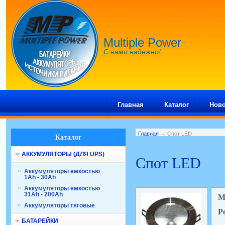
Multiple Power
С нами надежно!
Главная
Каталог
Ново
Главная
→ Спот LED
Каталог
АККУМУЛЯТОРЫ (ДЛЯ UPS)
Спот LED
Аккумуляторы емкостью
1Ah - 30Ah
Аккумуляторы емкостью
31Ah - 200Ah
М
Аккумуляторы тяговые
Р
БАТАРЕЙКИ