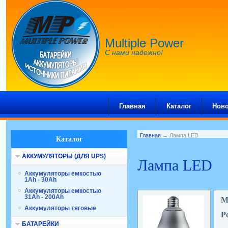
Multiple Power
С нами надежно!
Главная
Каталог
Ново
Главная
→ Лампа LED
Каталог
АККУМУЛЯТОРЫ (ДЛЯ UPS)
Лампа LED
Аккумуляторы емкостью
1Ah - 30Ah
Аккумуляторы емкостью
31Ah - 200Ah
М
Аккумуляторы тяговые
Р
БАТАРЕЙКИ