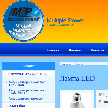
Multiple Power
С нами надежно!
Главная
Каталог
Новости
Главная
→ Лампа LED
Каталог
АККУМУЛЯТОРЫ (ДЛЯ UPS)
Лампа LED
Аккумуляторы емкостью
1Ah - 30Ah
Аккумуляторы емкостью
31Ah - 200Ah
Мод
Аккумуляторы тяговые
Розн
БАТАРЕЙКИ