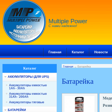
Multiple Power
С нами надежно!
Главная
Каталог
Новости
Главная
→ Батарейка
Каталог
АККУМУЛЯТОРЫ (ДЛЯ UPS)
Батарейка
Аккумуляторы емкостью
1Ah - 30Ah
Аккумуляторы емкостью
31Ah - 200Ah
Мод
Аккумуляторы тяговые
Розн
БАТАРЕЙКИ