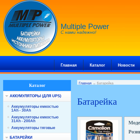
Multiple Power
С нами надежно!
Главная
Каталог
Новости
Главная
→ Батарейка
Каталог
АККУМУЛЯТОРЫ (ДЛЯ UPS)
Батарейка
Аккумуляторы емкостью
1Ah - 30Ah
Аккумуляторы емкостью
31Ah - 200Ah
Мод
Аккумуляторы тяговые
Розн
БАТАРЕЙКИ