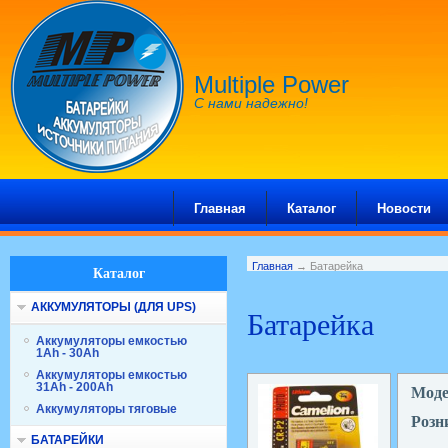
Multiple Power
С нами надежно!
Главная
Каталог
Новости
Главная
→ Батарейка
Каталог
АККУМУЛЯТОРЫ (ДЛЯ UPS)
Батарейка
Аккумуляторы емкостью
1Ah - 30Ah
Аккумуляторы емкостью
31Ah - 200Ah
Мод
Аккумуляторы тяговые
Розн
БАТАРЕЙКИ