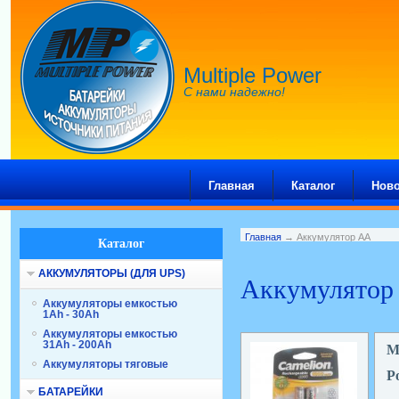
Multiple Power
С нами надежно!
Главная
Каталог
Ново
Главная
→ Аккумулятор АА
Каталог
АККУМУЛЯТОРЫ (ДЛЯ UPS)
Аккумулятор
Аккумуляторы емкостью
1Ah - 30Ah
Аккумуляторы емкостью
31Ah - 200Ah
М
Аккумуляторы тяговые
Р
БАТАРЕЙКИ