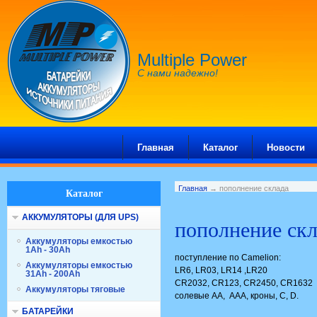
Multiple Power
С нами надежно!
Главная
Каталог
Новости
Главная
→ пополнение склада
Каталог
АККУМУЛЯТОРЫ (ДЛЯ UPS)
пополнение скл
Аккумуляторы емкостью
1Ah - 30Ah
поступление по Camelion:
Аккумуляторы емкостью
LR6, LR03, LR14 ,LR20
31Ah - 200Ah
СR2032, CR123, CR2450, CR1632
Аккумуляторы тяговые
солевые АА, ААА, кроны, С, D.
БАТАРЕЙКИ