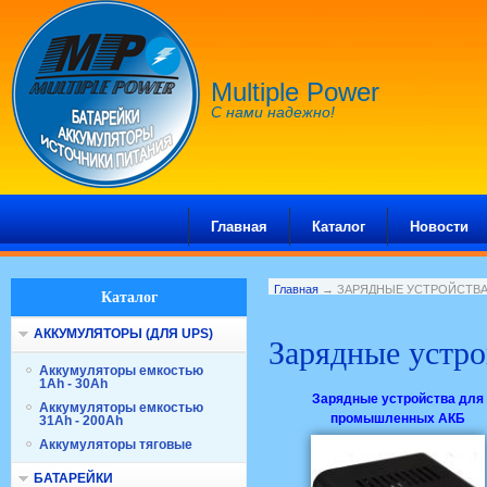
Multiple Power
С нами надежно!
Главная
Каталог
Новости
Главная
→ ЗАРЯДНЫЕ УСТРОЙСТВ
Каталог
АККУМУЛЯТОРЫ (ДЛЯ UPS)
Зарядные устро
Аккумуляторы емкостью
1Ah - 30Ah
Зарядные устройства для
Аккумуляторы емкостью
промышленных АКБ
31Ah - 200Ah
Аккумуляторы тяговые
БАТАРЕЙКИ