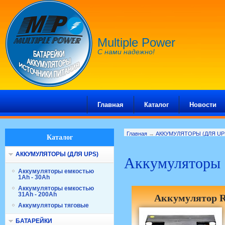
Multiple Power
С нами надежно!
Главная
Каталог
Новости
Главная
→
АККУМУЛЯТОРЫ (ДЛЯ UP
Каталог
АККУМУЛЯТОРЫ (ДЛЯ UPS)
Аккумуляторы 
Аккумуляторы емкостью
1Ah - 30Ah
Аккумуляторы емкостью
31Ah - 200Ah
Аккумулятор R
Аккумуляторы тяговые
БАТАРЕЙКИ